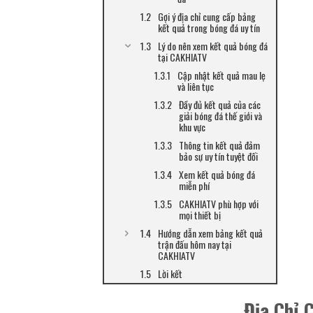
Gợi ý địa chỉ cung cấp bảng
kết quả trong bóng đá uy tín
Lý do nên xem kết quả bóng đá
tại CAKHIATV
Cập nhật kết quả mau lẹ
và liên tục
Đầy đủ kết quả của các
giải bóng đá thế giới và
khu vực
Thông tin kết quả đảm
bảo sự uy tín tuyệt đối
Xem kết quả bóng đá
miễn phí
CAKHIATV phù hợp với
mọi thiết bị
Hướng dẫn xem bảng kết quả
trận đấu hôm nay tại
CAKHIATV
Lời kết
Địa Chỉ 