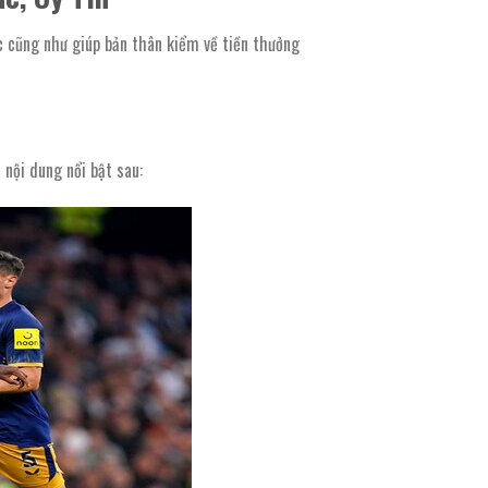
c cũng như giúp bản thân kiểm về tiền thưởng
 nội dung nổi bật sau: