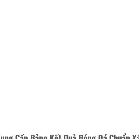
Cung Cấp Bảng Kết Quả Bóng Đá Chuẩn Xá