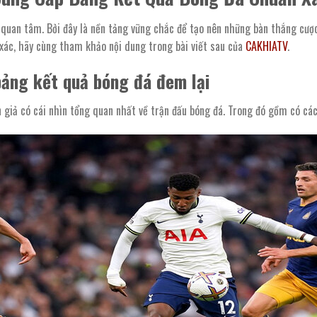
ủ quan tâm. Bởi đây là nền tảng vững chắc để tạo nên những bàn thắng cượ
n xác, hãy cùng tham khảo nội dung trong bài viết sau của
CAKHIATV
.
ảng kết quả bóng đá đem lại
 giả có cái nhìn tổng quan nhất về trận đấu bóng đá. Trong đó gồm có các