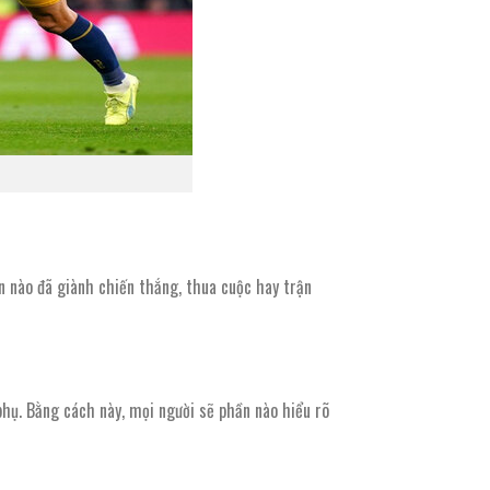
ển nào đã giành chiến thắng, thua cuộc hay trận
 phụ. Bằng cách này, mọi người sẽ phần nào hiểu rõ