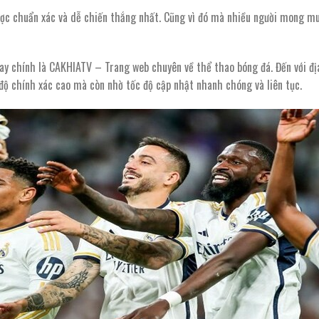
cược chuẩn xác và dễ chiến thắng nhất. Cũng vì đó mà nhiều người mong m
ay chính là CAKHIATV – Trang web chuyên về thể thao bóng đá. Đến với địa
độ chính xác cao mà còn nhờ tốc độ cập nhật nhanh chóng và liên tục.