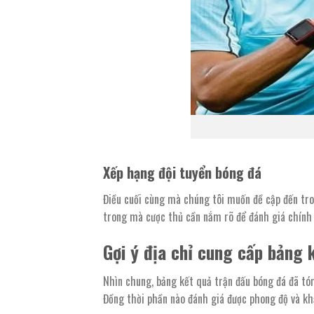
Xếp hạng đội tuyển bóng đá
Điều cuối cùng mà chúng tôi muốn đề cập đến tron
trong mà cược thủ cần nắm rõ để đánh giá chính x
Gợi ý địa chỉ cung cấp bảng 
Nhìn chung, bảng kết quả trận đấu bóng đá đã tóm
Đồng thời phần nào đánh giá được phong độ và kh