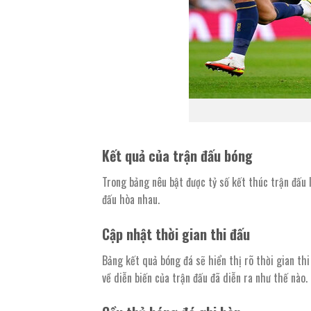
Kết quả của trận đấu bóng
Trong bảng nêu bật được tỷ số kết thúc trận đấu 
đấu hòa nhau.
Cập nhật thời gian thi đấu
Bảng kết quả bóng đá sẽ hiển thị rõ thời gian thi
về diễn biến của trận đấu đã diễn ra như thế nào.