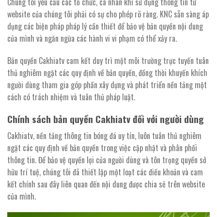
Chúng tôi yêu cầu các tổ chức, cá nhân khi sử dụng thông tin từ
website của chúng tôi phải có sự cho phép rõ ràng. KNC sẵn sàng áp
dụng các biện pháp pháp lý cần thiết để bảo vệ bản quyền nội dung
của mình và ngăn ngừa các hành vi vi phạm có thể xảy ra.
Bản quyền Cakhiatv cam kết duy trì một môi trường trực tuyến tuân
thủ nghiêm ngặt các quy định về bản quyền, đồng thời khuyến khích
người dùng tham gia góp phần xây dựng và phát triển nền tảng một
cách có trách nhiệm và tuân thủ pháp luật.
Chính sách bản quyền Cakhiatv đối với người dùng
Cakhiatv, nền tảng thông tin bóng đá uy tín, luôn tuân thủ nghiêm
ngặt các quy định về bản quyền trong việc cập nhật và phân phối
thông tin. Để bảo vệ quyền lợi của người dùng và tôn trọng quyền sở
hữu trí tuệ, chúng tôi đã thiết lập một loạt các điều khoản và cam
kết chính sau đây liên quan đến nội dung được chia sẻ trên website
của mình.