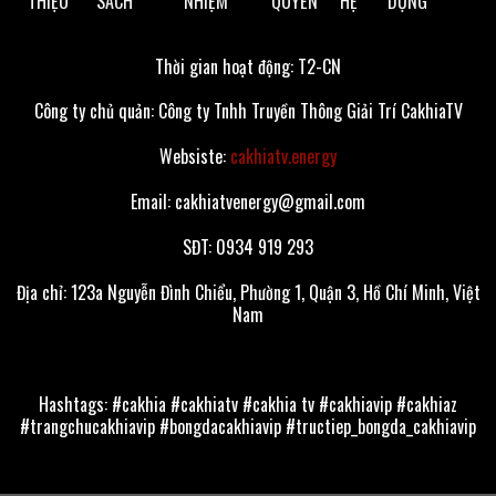
THIỆU
SÁCH
NHIỆM
QUYỀN
HỆ
DỤNG
Thời gian hoạt động: T2-CN
Công ty chủ quản: Công ty Tnhh Truyền Thông Giải Trí CakhiaTV
Websiste:
cakhiatv.energy
Email:
cakhiatvenergy@gmail.com
SĐT: 0934 919 293
Địa chỉ: 123a Nguyễn Đình Chiểu, Phường 1, Quận 3, Hồ Chí Minh, Việt
Nam
Hashtags: #cakhia #cakhiatv #cakhia tv #cakhiavip #cakhiaz
#trangchucakhiavip #bongdacakhiavip #tructiep_bongda_cakhiavip