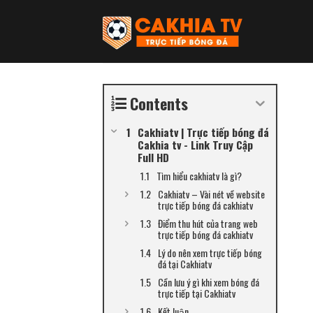
Skip
to
content
Contents
Cakhiatv | Trực tiếp bóng đá
Cakhia tv - Link Truy Cập
Full HD
Tìm hiểu cakhiatv là gì?
Cakhiatv – Vài nét về website
trực tiếp bóng đá cakhiatv
Điểm thu hút của trang web
trực tiếp bóng đá cakhiatv
Lý do nên xem trực tiếp bóng
đá tại Cakhiatv
Cần lưu ý gì khi xem bóng đá
trực tiếp tại Cakhiatv
Kết luận