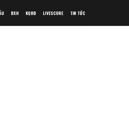
ẤU
BXH
KQBĐ
LIVESCORE
TIN TỨC